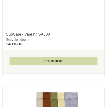
SupCare - Vare nr. SA600
Recycled fibers
SA600-PK2
Visa produkten