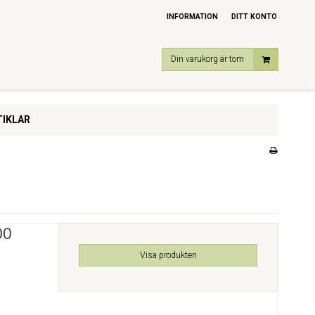
INFORMATION
DITT KONTO
Din varukorg är tom
IKLAR
00
Visa produkten