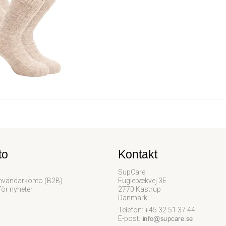
to
Kontakt
SupCare
vändarkonto (B2B)
Fuglebækvej 3E
för nyheter
2770 Kastrup
Danmark
Telefon: +45 32 51 37 44
E-post
: