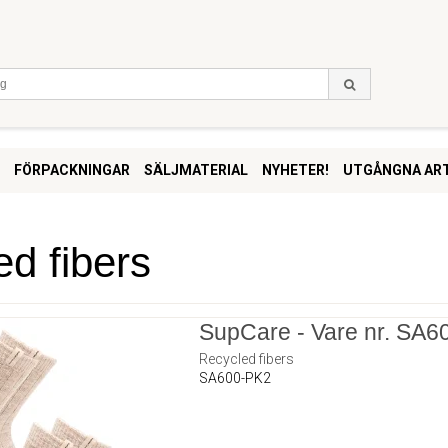
FÖRPACKNINGAR
SÄLJMATERIAL
NYHETER!
UTGÅNGNA ART
d fibers
SupCare - Vare nr. SA6
Recycled fibers
SA600-PK2