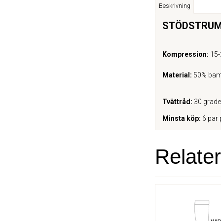
Beskrivning
STÖDSTRUMP
Kompression:
15
Material:
50% bamb
Tvättråd:
30 grade
Minsta köp:
6 par 
Relate