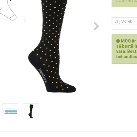
Du måste 
Välj Storlek
MOQ är 6
så beställ
vara. Best
behandlas