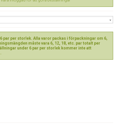
vara inloggad för att göra beställningar
 par per storlek. Alla varor packas i förpackningar om 6,
ningsmängden måste vara 6, 12, 18, etc. par totalt per
ällningar under 6 par per storlek kommer inte att
.