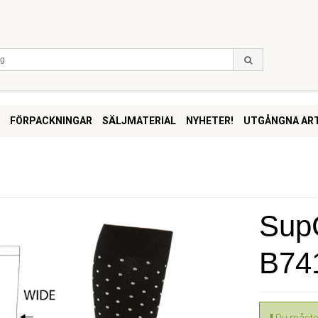
FÖRPACKNINGAR
SÄLJMATERIAL
NYHETER!
UTGÅNGNA ART
SupC
B74