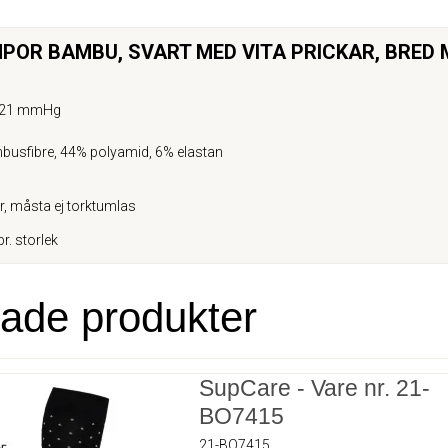
OR BAMBU, SVART MED VITA PRICKAR, BRED
-21 mmHg
usfibre, 44% polyamid, 6% elastan
r, måsta ej torktumlas
pr. storlek
rade produkter
SupCare - Vare nr. 21-
BO7415
21-BO7415